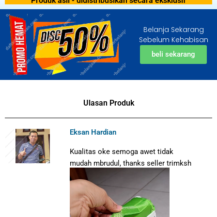
Produk asli - didistribusikan secara eksklusif
Belanja Sekarang
Sebelum Kehabisan
beli sekarang
Ulasan Produk
Eksan Hardian
Kualitas oke semoga awet tidak
mudah mbrudul, thanks seller trimksh