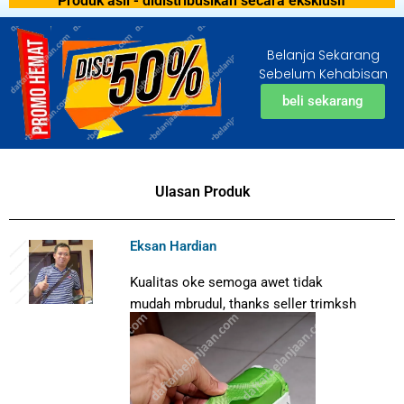
Produk asli - didistribusikan secara eksklusif
Belanja Sekarang
Sebelum Kehabisan
beli sekarang
Ulasan Produk
Eksan Hardian
Kualitas oke semoga awet tidak
mudah mbrudul, thanks seller trimksh