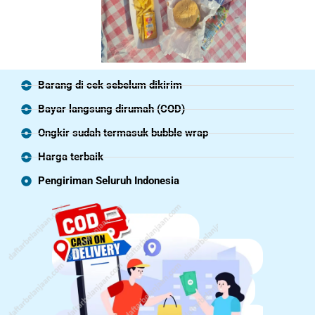
Barang di cek sebelum dikirim
Bayar langsung dirumah (COD)
Ongkir sudah termasuk bubble wrap
Harga terbaik
Pengiriman Seluruh Indonesia