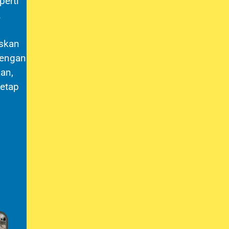
erti
.
skan
dengan
an,
tetap