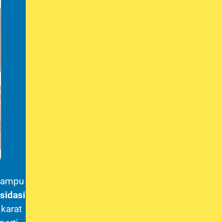
mampu
sidasi
karat