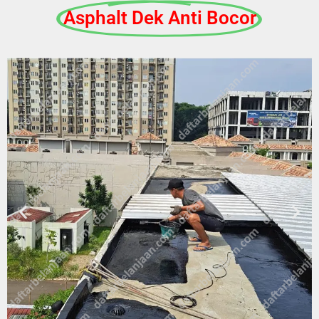
Asphalt Dek Anti Bocor​