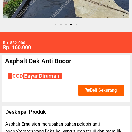
Rp. 552.000
Rp. 160.000
Asphalt Dek Anti Bocor
✔
COD
Bayar Dirumah
Beli Sekarang
Deskripsi Produk
Asphalt Emulsion merupakan bahan pelapis anti
bocor/rembes yang fleksibel yang sudah teruji dan memiliki