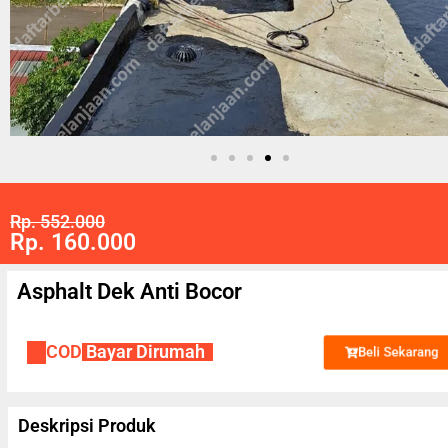
Rp. 552.000
Rp. 160.000
Asphalt Dek Anti Bocor
✔
COD
Bayar Dirumah
Beli Sekarang
Deskripsi Produk