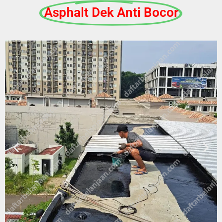
Asphalt Dek Anti Bocor​