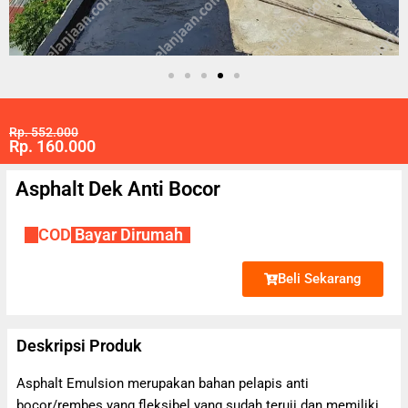
Rp. 552.000
Rp. 160.000
Asphalt Dek Anti Bocor
✔
COD
Bayar Dirumah
Beli Sekarang
Deskripsi Produk
Asphalt Emulsion merupakan bahan pelapis anti
bocor/rembes yang fleksibel yang sudah teruji dan memiliki