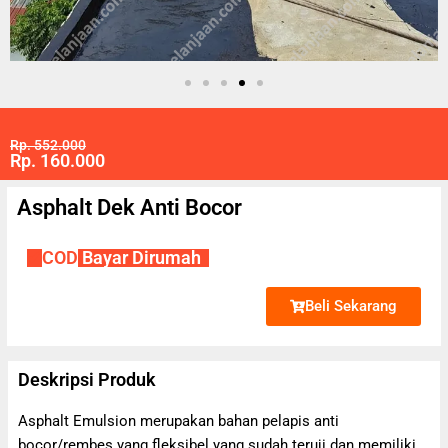
Rp. 552.000
Rp. 160.000
Asphalt Dek Anti Bocor
✔
COD
Bayar Dirumah
Beli Sekarang
Deskripsi Produk
Asphalt Emulsion merupakan bahan pelapis anti
bocor/rembes yang fleksibel yang sudah teruji dan memiliki