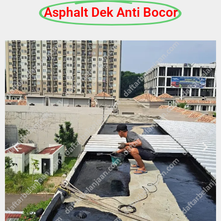
Asphalt Dek Anti Bocor​