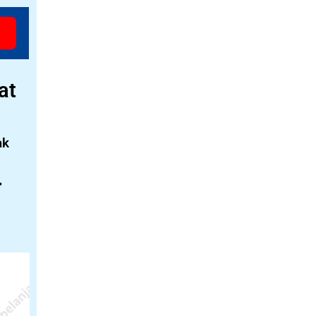
at
ak
r