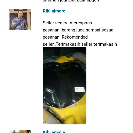
dirumah jadi alat buat bbqan
Riki almaro
Seller segera merespons
pesanan..barang juga sampai sesuai
pesanan.
Rekomended
seller..T
erimakasih seller terimakasih
Kiki amalia