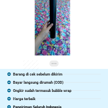
Barang di cek sebelum dikirim
Bayar langsung dirumah (COD)
Ongkir sudah termasuk bubble wrap
Harga terbaik
Pengiriman Seluruh Indonesia