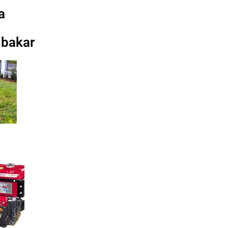
a
 bakar