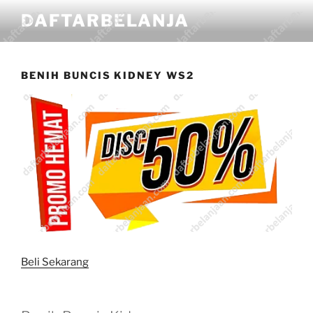
DAFTARBELANJA
BENIH BUNCIS KIDNEY WS2
Beli Sekarang