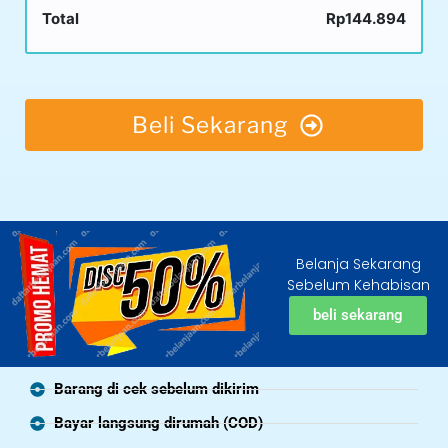
Total
Rp144.894
Beli Sekarang
Belanja Sekarang
Sebelum Kehabisan
beli sekarang
Barang di cek sebelum dikirim
Bayar langsung dirumah (COD)