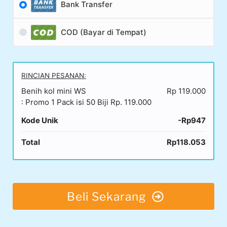
Bank Transfer
COD (Bayar di Tempat)
RINCIAN PESANAN:
Benih kol mini WS
Rp 119.000
: Promo 1 Pack isi 50 Biji Rp. 119.000
Kode Unik
-Rp947
Total
Rp118.053
Beli Sekarang