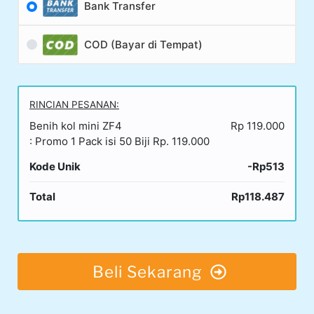
Bank Transfer
COD (Bayar di Tempat)
RINCIAN PESANAN:
Benih kol mini​ ZF4
Rp 119.000
: Promo 1 Pack isi 50 Biji Rp. 119.000
Kode Unik
-Rp513
Total
Rp118.487
Beli Sekarang