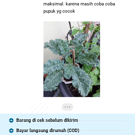
maksimal. karena masih coba coba
pupuk yg cocok
Barang di cek sebelum dikirim
Bayar langsung dirumah (COD)