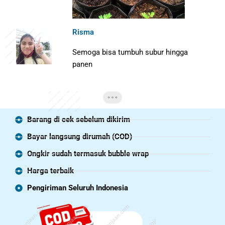
Risma
Semoga bisa tumbuh subur hingga
panen
Barang di cek sebelum dikirim
Bayar langsung dirumah (COD)
Ongkir sudah termasuk bubble wrap
Harga terbaik
Pengiriman Seluruh Indonesia