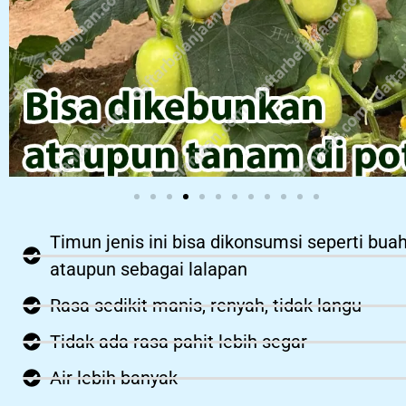
Timun jenis ini bisa dikonsumsi seperti bua
ataupun sebagai lalapan
Rasa sedikit manis, renyah, tidak langu
Tidak ada rasa pahit lebih segar
Air lebih banyak