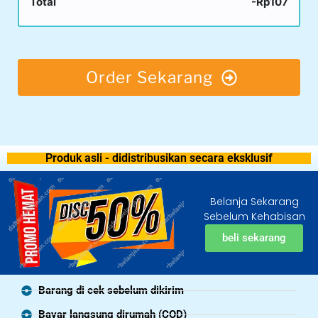
Total
-Rp107
Order Sekarang
Produk asli - didistribusikan secara eksklusif
Belanja Sekarang
Sebelum Kehabisan
beli sekarang
Barang di cek sebelum dikirim
Bayar langsung dirumah (COD)