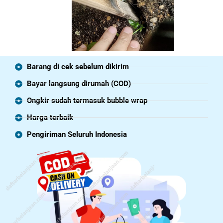
Barang di cek sebelum dikirim
Bayar langsung dirumah (COD)
Ongkir sudah termasuk bubble wrap
Harga terbaik
Pengiriman Seluruh Indonesia