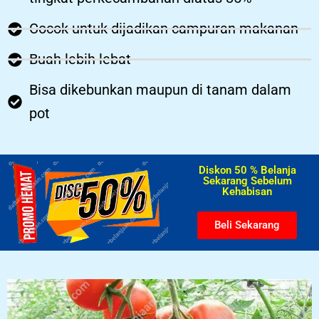
Cocok untuk dijadikan campuran makanan
Buah lebih lebat
Bisa dikebunkan maupun di tanam dalam
pot
Diskon 50 % Belanja
Sekarang Sebelum
Kehabisan​
Beli Sekarang