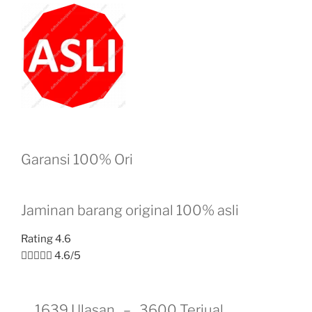
Garansi 100% Ori
Jaminan barang original 100% asli
Rating 4.6





4.6/5
1639 Ulasan – 3600 Terjual