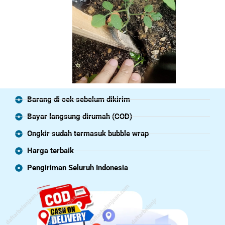
Barang di cek sebelum dikirim
Bayar langsung dirumah (COD)
Ongkir sudah termasuk bubble wrap
Harga terbaik
Pengiriman Seluruh Indonesia