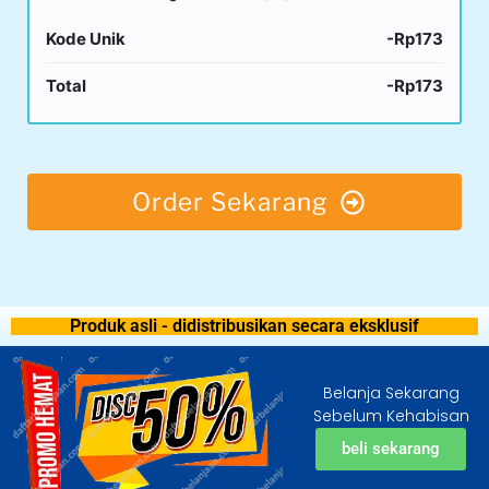
Kode Unik
-Rp173
Total
-Rp173
Order Sekarang
Produk asli - didistribusikan secara eksklusif
Belanja Sekarang
Sebelum Kehabisan
beli sekarang