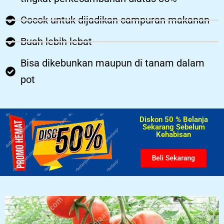
Cocok untuk dijadikan campuran makanan
Buah lebih lebat
Bisa dikebunkan maupun di tanam dalam
pot
Diskon 50 % Belanja
Sekarang Sebelum
Kehabisan​
Beli Sekarang