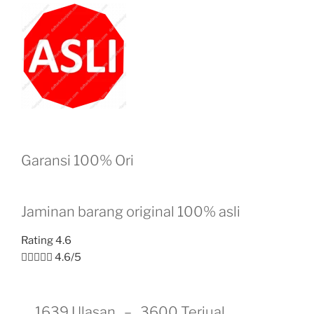
Garansi 100% Ori
Jaminan barang original 100% asli
Rating 4.6





4.6/5
1639 Ulasan – 3600 Terjual