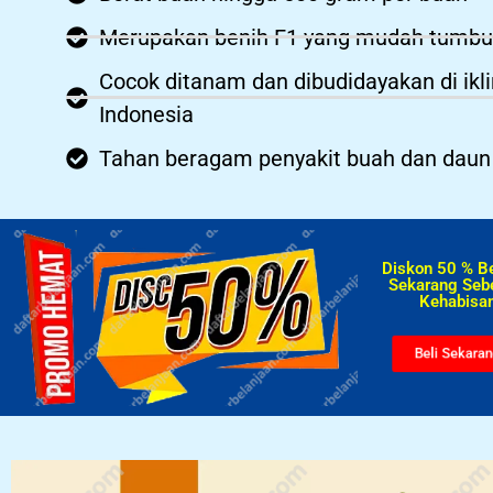
Merupakan benih F1 yang mudah tumb
Cocok ditanam dan dibudidayakan di ikl
Indonesia
Tahan beragam penyakit buah dan daun
Diskon 50 % B
Sekarang Seb
Kehabisan
Beli Sekara