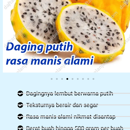
Dagingnya lembut berwarna putih
Teksturnya berair dan segar
Rasa manis alami nikmat disantap
Berat buah hingga 500 gram per buah