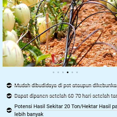
Mudah dibudidaya di pot ataupun dikebunka
Dapat dipanen setelah 60-70 hari setelah t
Potensi Hasil Sekitar 20 Ton/Hektar Hasil p
lebih banyak