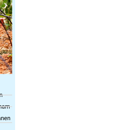
n
anam
anen