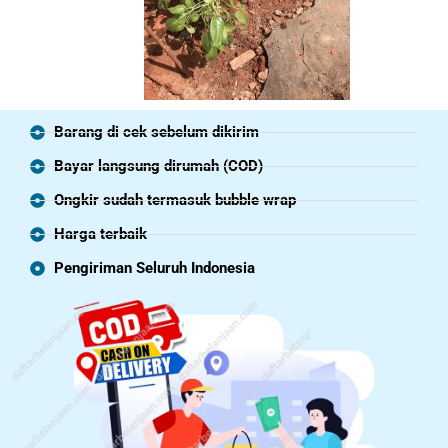
Barang di cek sebelum dikirim
Bayar langsung dirumah (COD)
Ongkir sudah termasuk bubble wrap
Harga terbaik
Pengiriman Seluruh Indonesia