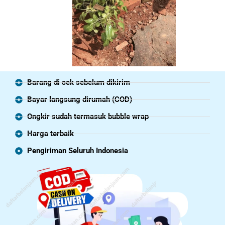
Barang di cek sebelum dikirim
Bayar langsung dirumah (COD)
Ongkir sudah termasuk bubble wrap
Harga terbaik
Pengiriman Seluruh Indonesia