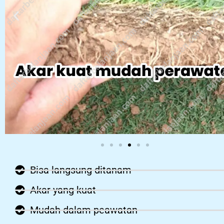
Bisa langsung ditanam
Akar yang kuat
Mudah dalam peawatan