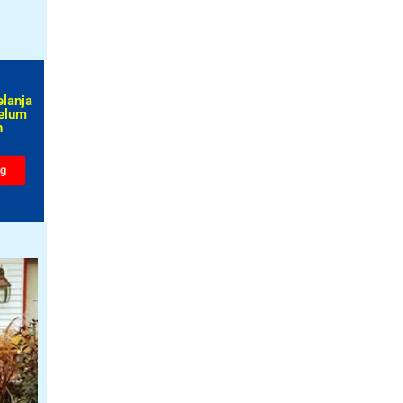
elanja
elum
​
ng