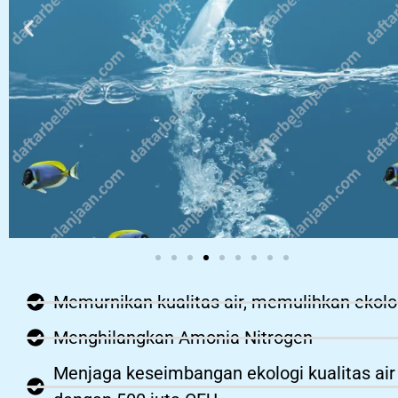
Memurnikan kualitas air, memulihkan ekolo
Menghilangkan Amonia Nitrogen
Menjaga keseimbangan ekologi kualitas air