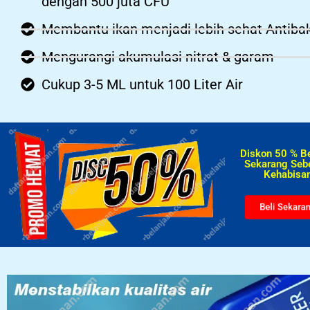
dengan 500 juta CFU
Membantu ikan menjadi lebih sehat Antibak
Mengurangi akumulasi nitrat & garam
Cukup 3-5 ML untuk 100 Liter Air
Diskon 50 % B
Sekarang Seb
Kehabisan
Beli Sekara