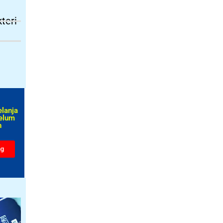
teri
elanja
elum
​
ng