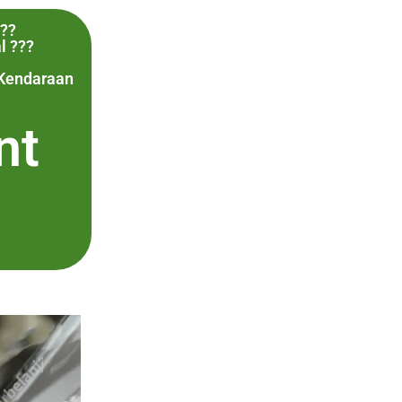
??
l ???
 Kendaraan
nt