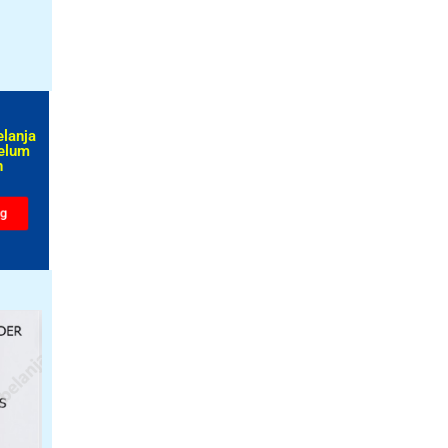
elanja
elum
​
ng