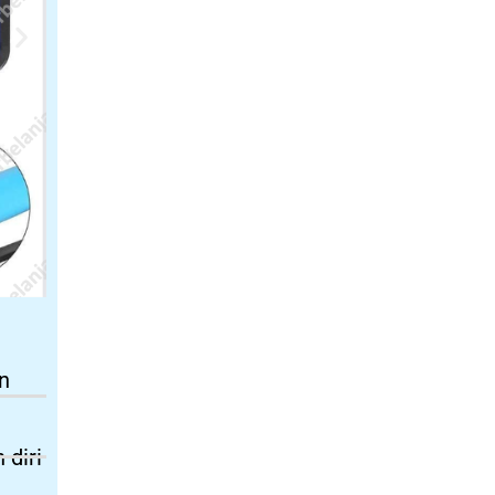
n
diri