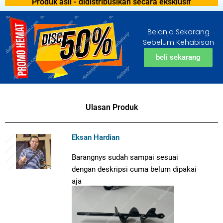
Produk asli - didistribusikan secara eksklusif
Belanja Sekarang
Sebelum Kehabisan
beli sekarang
Ulasan Produk
Eksan Hardian
Barangnys sudah sampai sesuai
dengan deskripsi cuma belum dipakai
aja