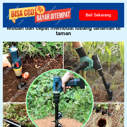
Bor Taman
Beli Sekarang
Mudah dan cepat membuat lubang tanaman di
taman