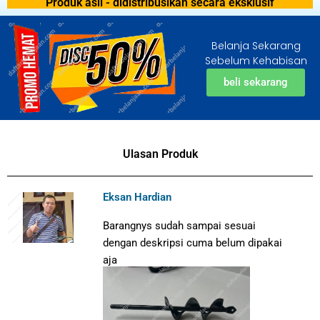
Produk asli - didistribusikan secara eksklusif
Belanja Sekarang
Sebelum Kehabisan
beli sekarang
Ulasan Produk
Eksan Hardian
Barangnys sudah sampai sesuai
dengan deskripsi cuma belum dipakai
aja