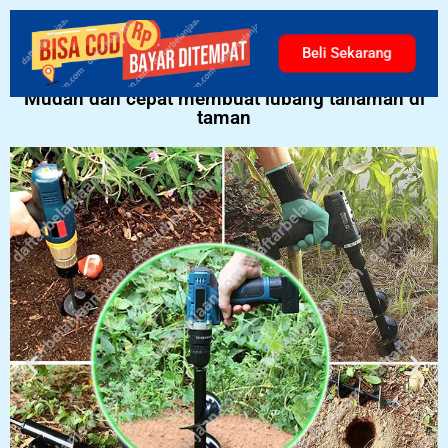
Bor Taman
Beli Sekarang
Mudah dan cepat membuat lubang tanaman di
taman