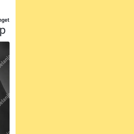
nget
up