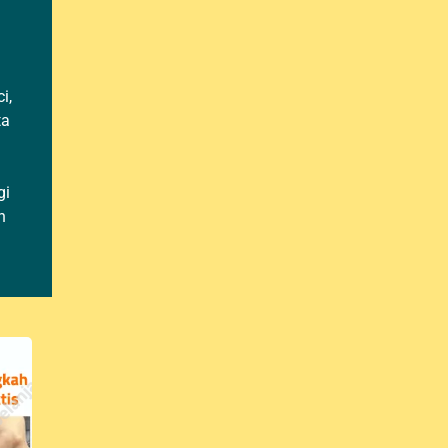
i,
ta
gi
n