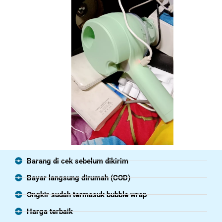
Barang di cek sebelum dikirim
Bayar langsung dirumah (COD)
Ongkir sudah termasuk bubble wrap
Harga terbaik