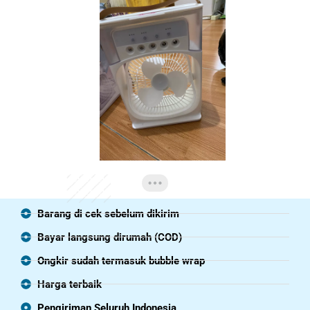
Barang di cek sebelum dikirim
Bayar langsung dirumah (COD)
Ongkir sudah termasuk bubble wrap
Harga terbaik
Pengiriman Seluruh Indonesia