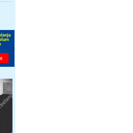
elanja
elum
​
ng