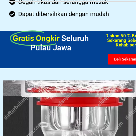
Cegah tikus dan serangga masuk
Dapat dibersihkan dengan mudah
Diskon 50 % B
Gratis Ongkir
Seluruh
Sekarang Seb
Kehabisan
Pulau Jawa
Beli Sekara