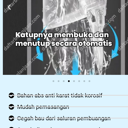
Bahan abs anti karat tidak korosif
Mudah pemasangan
Cegah bau dari saluran pembuangan