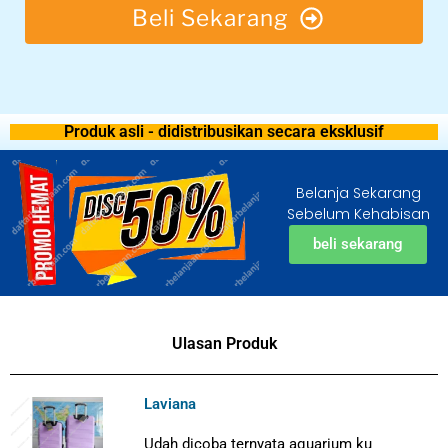
Beli Sekarang
Produk asli - didistribusikan secara eksklusif
Belanja Sekarang
Sebelum Kehabisan
beli sekarang
Ulasan Produk
Laviana
Udah dicoba ternyata aquarium ku