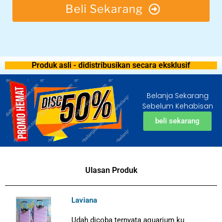
Beli Sekarang
Produk asli - didistribusikan secara eksklusif
Belanja Sekarang
Sebelum Kehabisan
beli sekarang
Ulasan Produk
Laviana
Udah dicoba ternyata aquarium ku