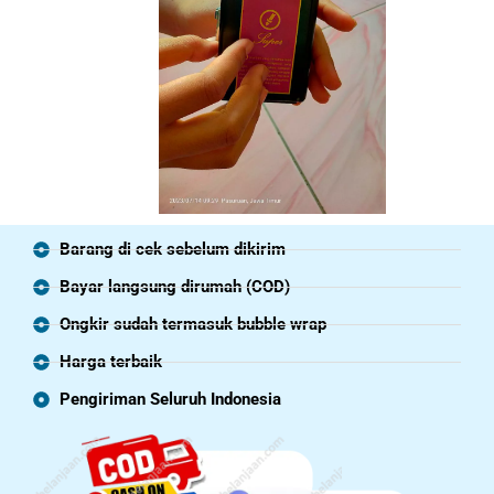
Barang di cek sebelum dikirim
Bayar langsung dirumah (COD)
Ongkir sudah termasuk bubble wrap
Harga terbaik
Pengiriman Seluruh Indonesia