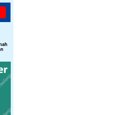
umah
an