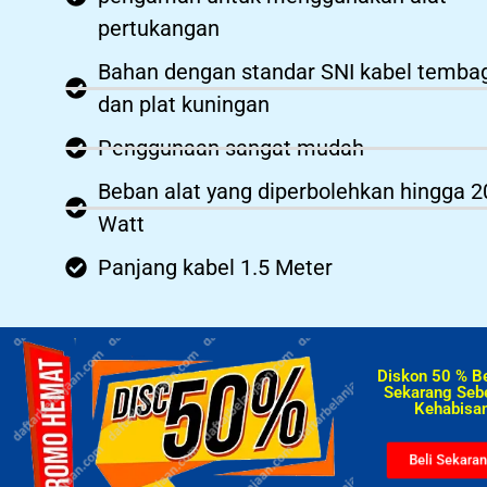
pertukangan
Bahan dengan standar SNI kabel temba
dan plat kuningan
Penggunaan sangat mudah
Beban alat yang diperbolehkan hingga 
Watt
Panjang kabel 1.5 Meter
Diskon 50 % B
Sekarang Seb
Kehabisan
Beli Sekara