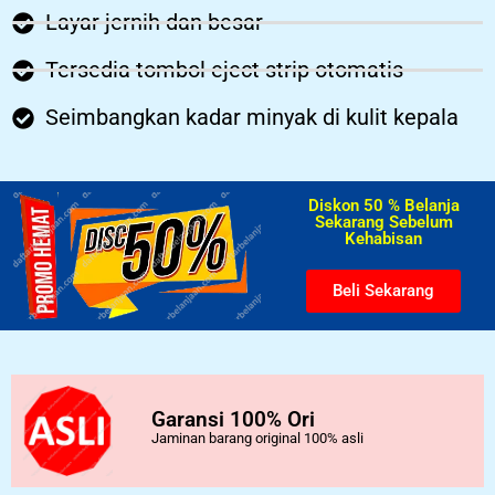
Layar jernih dan besar
Tersedia tombol eject strip otomatis
Seimbangkan kadar minyak di kulit kepala
Diskon 50 % Belanja
Sekarang Sebelum
Kehabisan​
Beli Sekarang
Garansi 100% Ori
Jaminan barang original 100% asli