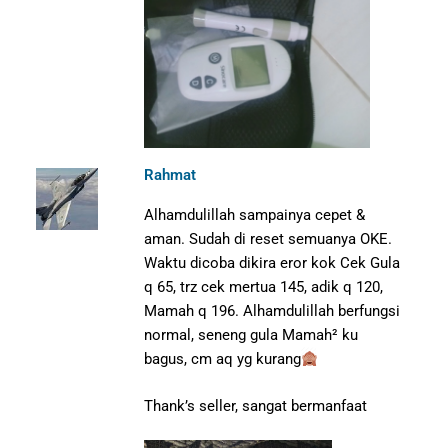
Rahmat
Alhamdulillah sampainya cepet &
aman. Sudah di reset semuanya OKE.
Waktu dicoba dikira eror kok Cek Gula
q 65, trz cek mertua 145, adik q 120,
Mamah q 196. Alhamdulillah berfungsi
normal, seneng gula Mamah² ku
bagus, cm aq yg kurang
Thank’s seller, sangat bermanfaat