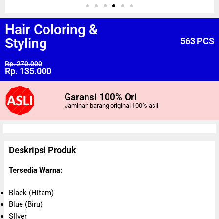
Hair Coloring &
Styling
563 PCS
Rp. 270.000
Rp. 135.000
Garansi 100% Ori
Jaminan barang original 100% asli
Deskripsi Produk
Tersedia Warna:
Black (Hitam)
Blue (Biru)
SIlver