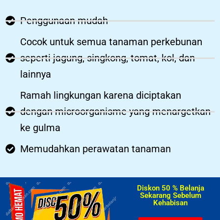
Penggunaan mudah
Cocok untuk semua tanaman perkebunan
seperti jagung, singkong, tomat, kol, dan
lainnya
Ramah lingkungan karena diciptakan
dengan microorganisme yang menargetkan
ke gulma
Memudahkan perawatan tanaman
Diskon 50 % Belanja
Sekarang Sebelum
Kehabisan​