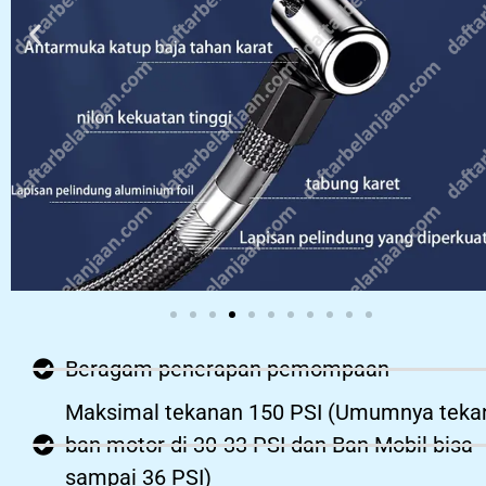
Beragam penerapan pemompaan
Maksimal tekanan 150 PSI (Umumnya teka
ban motor di 30-33 PSI dan Ban Mobil bisa
sampai 36 PSI)