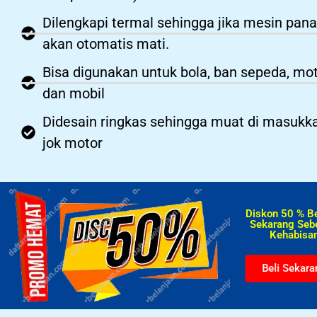
Dilengkapi termal sehingga jika mesin pan
akan otomatis mati.
Bisa digunakan untuk bola, ban sepeda, mo
dan mobil
Didesain ringkas sehingga muat di masukk
jok motor
Diskon 50 % B
Sekarang Seb
Kehabisan
Beli Sekara