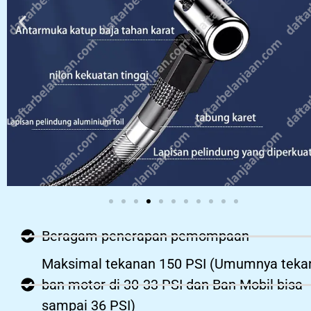
Beragam penerapan pemompaan
Maksimal tekanan 150 PSI (Umumnya teka
ban motor di 30-33 PSI dan Ban Mobil bisa
sampai 36 PSI)