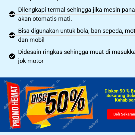
Dilengkapi termal sehingga jika mesin pan
akan otomatis mati.
Bisa digunakan untuk bola, ban sepeda, mo
dan mobil
Didesain ringkas sehingga muat di masukk
jok motor
Diskon 50 % B
Sekarang Seb
Kehabisan
Beli Sekara