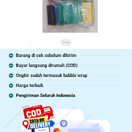
Barang di cek sebelum dikirim
Bayar langsung dirumah (COD)
Ongkir sudah termasuk bubble wrap
Harga terbaik
Pengiriman Seluruh Indonesia