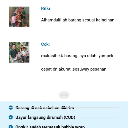
Rifki
Alhamdulillah barang sesuai keinginan
Coki
makasih kk barang. nya udah yampek
cepat dn akurat ,sesuway pesanan
Barang di cek sebelum dikirim
Bayar langsung dirumah (COD)
Ongkir sudah termasuk bubble wrap