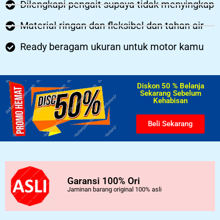
Dilengkapi pengait supaya tidak menyingkap
Material ringan dan fleksibel dan tahan air
Ready beragam ukuran untuk motor kamu
Diskon 50 % Belanja
Sekarang Sebelum
Kehabisan​
Beli Sekarang
Garansi 100% Ori
Jaminan barang original 100% asli
..................................