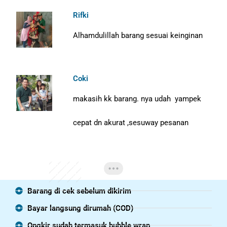
Rifki
Alhamdulillah barang sesuai keinginan
Coki
makasih kk barang. nya udah yampek
cepat dn akurat ,sesuway pesanan
Barang di cek sebelum dikirim
Bayar langsung dirumah (COD)
Ongkir sudah termasuk bubble wrap