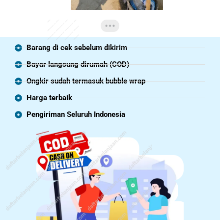
Barang di cek sebelum dikirim
Bayar langsung dirumah (COD)
Ongkir sudah termasuk bubble wrap
Harga terbaik
Pengiriman Seluruh Indonesia